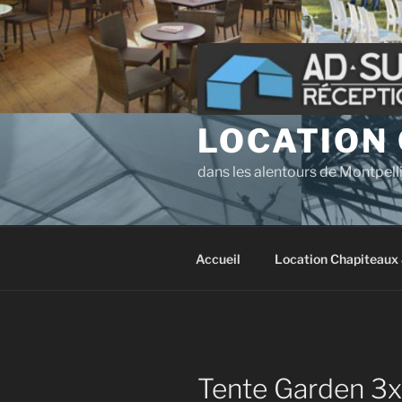
Aller
au
contenu
principal
LOCATION
dans les alentours de Montpelli
Accueil
Location Chapiteaux 
Tente Garden 3x