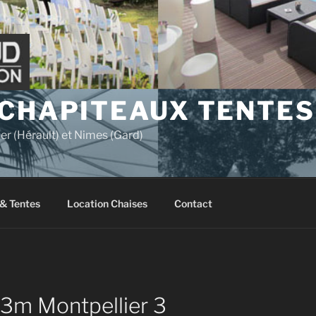
 CHAPITEAUX TENTES
er (Hérault) et Nimes (Gard)
& Tentes
Location Chaises
Contact
3m Montpellier 3